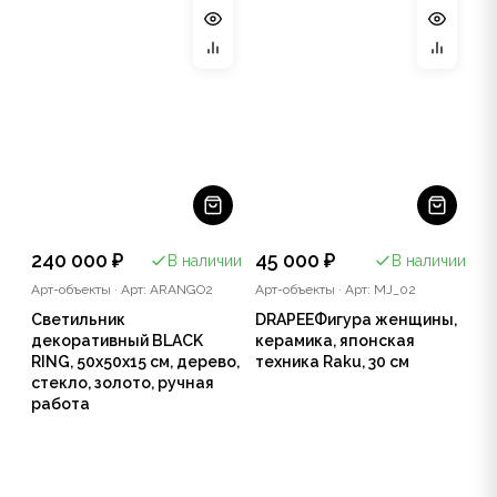
240 000 ₽
45 000 ₽
В наличии
В наличии
Арт-объекты
·
Арт: ARANGO2
Арт-объекты
·
Арт: MJ_02
Светильник
DRAPEEФигура женщины,
декоративный BLACK
керамика, японская
RING, 50х50х15 см, дерево,
техника Raku, 30 см
стекло, золото, ручная
работа