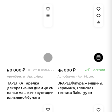
50 000 ₽
45 000 ₽
Нет в наличии
В наличии
Арт-объекты
·
Арт: LH102
Арт-объекты
·
Арт: MJ_05
ТАРЕЛКА Тарелка
DRAPEEФигура женщины,
декоративная диам 40 см,
керамика, японская
папье маше, инкрустации
техника Raku, 35 см
из льняной бумаги