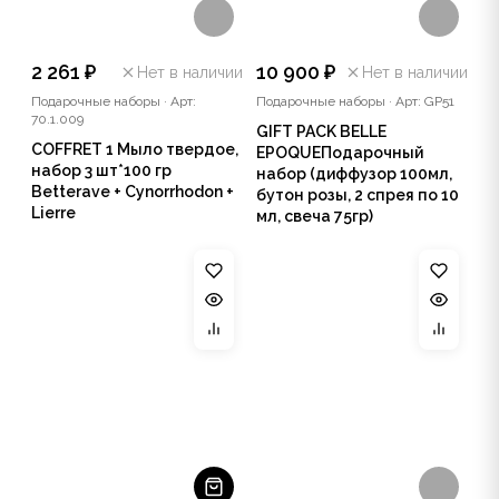
2 261 ₽
10 900 ₽
Нет в наличии
Нет в наличии
Подарочные наборы
·
Арт:
Подарочные наборы
·
Арт: GP51
70.1.009
GIFT PACK BELLE
COFFRET 1 Мыло твердое,
EPOQUEПодарочный
набор 3 шт*100 гр
набор (диффузор 100мл,
Betterave + Cynorrhodon +
бутон розы, 2 спрея по 10
Lierre
мл, свеча 75гр)