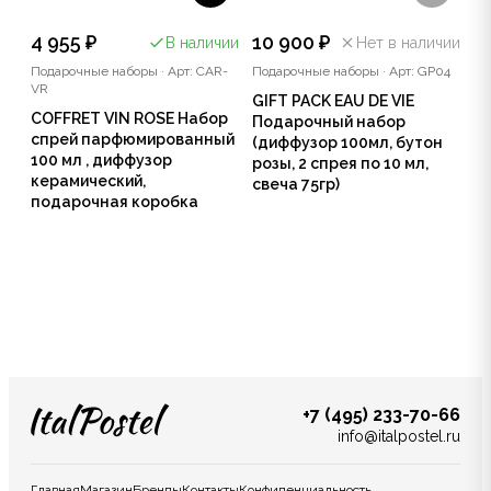
4 955 ₽
10 900 ₽
В наличии
Нет в наличии
Подарочные наборы
·
Арт: CAR-
Подарочные наборы
·
Арт: GP04
VR
GIFT PACK EAU DE VIE
COFFRET VIN ROSE Набор
Подарочный набор
спрей парфюмированный
(диффузор 100мл, бутон
100 мл , диффузор
розы, 2 спрея по 10 мл,
керамический,
свеча 75гр)
подарочная коробка
+7 (495) 233-70-66
info@italpostel.ru
Главная
Магазин
Бренды
Контакты
Конфиденциальность