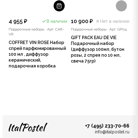
4 955 ₽
10 900 ₽
В наличии
Нет в наличии
Подарочные наборы
·
Арт: CAR-
Подарочные наборы
·
Арт: GP04
VR
GIFT PACK EAU DE VIE
COFFRET VIN ROSE Набор
Подарочный набор
спрей парфюмированный
(диффузор 100мл, бутон
100 мл , диффузор
розы, 2 спрея по 10 мл,
керамический,
свеча 75гр)
подарочная коробка
+7 (495) 233-70-66
info@italpostel.ru