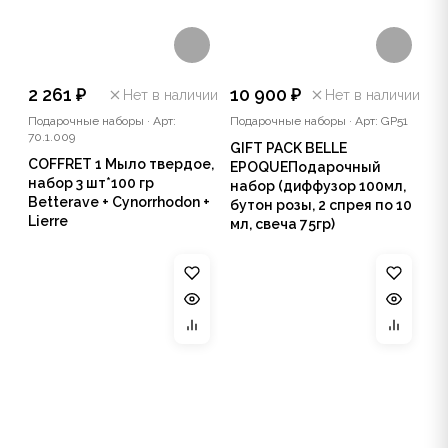
2 261 ₽
10 900 ₽
Нет в наличии
Нет в наличии
Подарочные наборы
·
Арт:
Подарочные наборы
·
Арт: GP51
70.1.009
GIFT PACK BELLE
COFFRET 1 Мыло твердое,
EPOQUEПодарочный
набор 3 шт*100 гр
набор (диффузор 100мл,
Betterave + Cynorrhodon +
бутон розы, 2 спрея по 10
Lierre
мл, свеча 75гр)