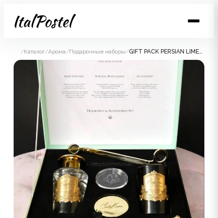
/
Каталог
/
Арома
/
Подарочные наборы
/
GIFT PACK PERSIAN LIMEПодарочный набор (диффузор 100 мл, свеча 75гр, набор для тушения и обрезания