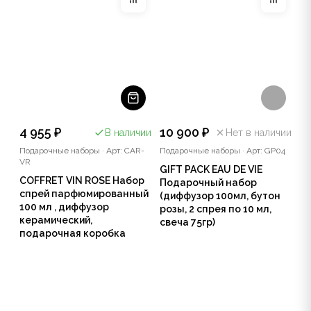
4 955 ₽
10 900 ₽
В наличии
Нет в наличии
Подарочные наборы
·
Арт: CAR-
Подарочные наборы
·
Арт: GP04
VR
GIFT PACK EAU DE VIE
COFFRET VIN ROSE Набор
Подарочный набор
спрей парфюмированный
(диффузор 100мл, бутон
100 мл , диффузор
розы, 2 спрея по 10 мл,
керамический,
свеча 75гр)
подарочная коробка