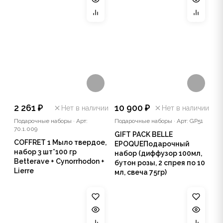
2 261 ₽
10 900 ₽
Нет в наличии
Нет в наличии
Подарочные наборы
·
Арт:
Подарочные наборы
·
Арт: GP51
70.1.009
GIFT PACK BELLE
COFFRET 1 Мыло твердое,
EPOQUEПодарочный
набор 3 шт*100 гр
набор (диффузор 100мл,
Betterave + Cynorrhodon +
бутон розы, 2 спрея по 10
Lierre
мл, свеча 75гр)