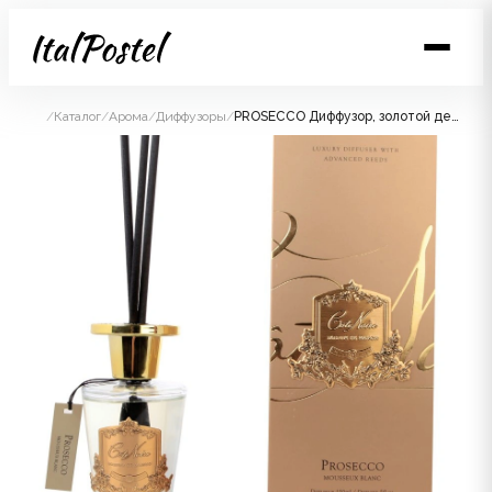
/
Каталог
/
Арома
/
Диффузоры
/
PROSECCO Диффузор, золотой декор, 150 мл, ВхШхД 30х10,5х10,5 см