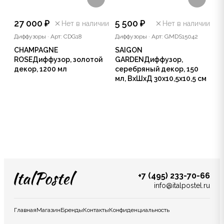
27 000 ₽
5 500 ₽
Нет в наличии
Нет в наличии
Диффузоры
·
Арт: CDG18
Диффузоры
·
Арт: GMDS15042
CHAMPAGNE
SAIGON
ROSEДиффузор, золотой
GARDENДиффузор,
декор, 1200 мл
серебряный декор, 150
мл, ВхШхД 30х10,5х10,5 см
+7 (495) 233-70-66
info@italpostel.ru
Главная
Магазин
Бренды
Контакты
Конфиденциальность