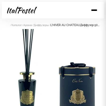
/
Каталог
/
Арома
/
Диффузоры
/
L'HIVER AU CHATEAUДиффузор 500 мл золотой декор ВхШхД 21х17х17 см