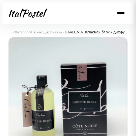
/
Каталог
/
Арома
/
Диффузоры
/
GARDENIA Запасной блок к диффузору 100 мл