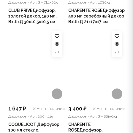
Диффузоры
·
Арт: GMDL15025
Диффузоры
·
Арт: LDS054
CLUB PRIVEДиффузор,
CHARENTE ROSEДиффузор
золотой декор, 150 мл,
500 мл серебряный декор
ВхШхД 30х10,5х10,5 см
ВхШхД 21х17х17 см
1 647 ₽
3 400 ₽
Нет в наличии
Нет в наличии
Диффузоры
·
Арт: 200.3.115
Диффузоры
·
Арт: GMSS15054
COQUELICOT Диффузор
CHARENTE
100 мл стекло,
ROSEДиффузор,