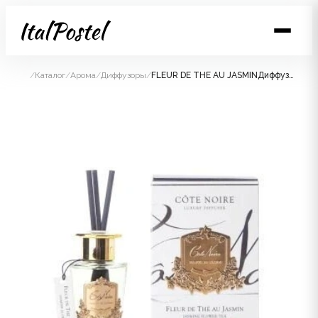
/
Каталог
/
Арома
/
Диффузоры
/
FLEUR DE THE AU JASMINДиффузор, золотой декор, 90 мл, время работы 70-90 дней