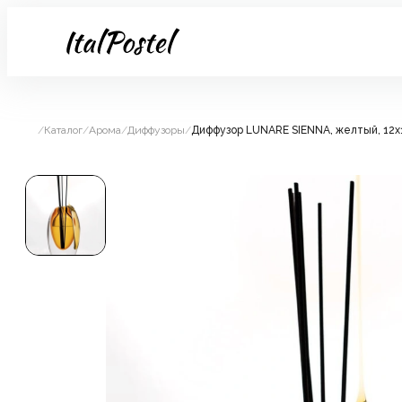
/
Каталог
/
Арома
/
Диффузоры
/
Диффузор LUNARE SIENNA, желтый, 12x1