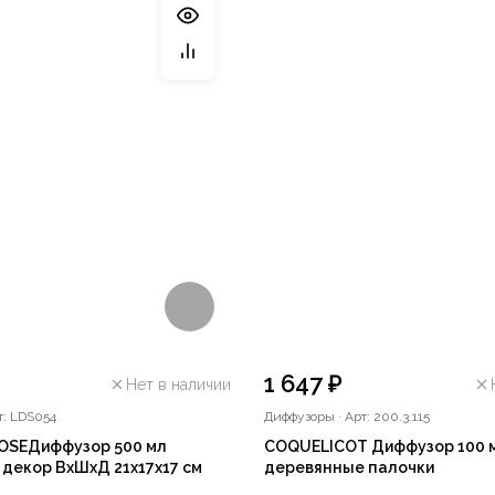
1 647 ₽
Нет в наличии
т: LDS054
Диффузоры
·
Арт: 200.3.115
OSEДиффузор 500 мл
COQUELICOT Диффузор 100 м
декор ВхШхД 21х17х17 см
деревянные палочки