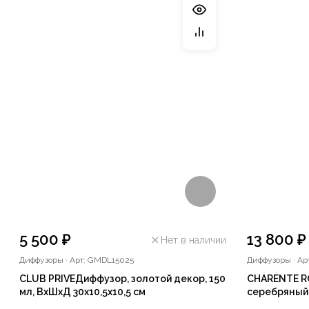
5 500 ₽
13 800 ₽
Нет в наличии
Диффузоры
·
Арт: GMDL15025
Диффузоры
·
Ар
CLUB PRIVEДиффузор, золотой декор, 150
CHARENTE R
мл, ВхШхД 30х10,5х10,5 см
серебряный 