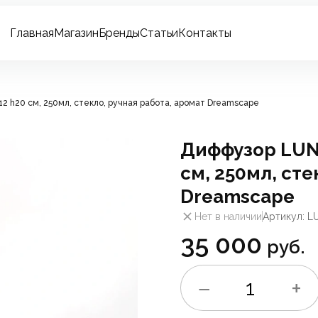
Главная
Магазин
Бренды
Статьи
Контакты
2 h20 см, 250мл, стекло, ручная работа, аромат Dreamscape
Диффузор LUNA
см, 250мл, сте
Dreamscape
Нет в наличии
Артикул: L
35 000
руб.
−
+
1