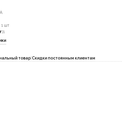
A
1 шт
т:
1
ики
нальный товар
|
Скидки постоянным клиентам