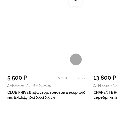
5 500 ₽
13 800 ₽
Нет в наличии
Диффузоры
·
Арт: GMDL15025
Диффузоры
·
Ар
CLUB PRIVEДиффузор, золотой декор, 150
CHARENTE R
мл, ВхШхД 30х10,5х10,5 см
серебряный 