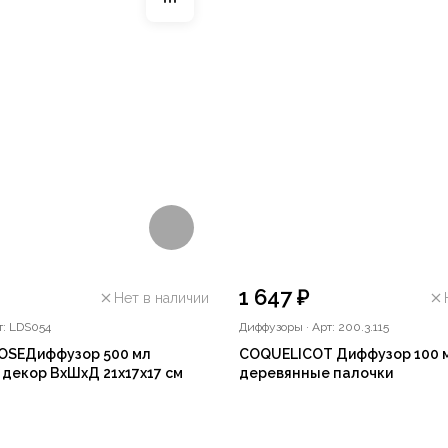
1 647 ₽
Нет в наличии
т: LDS054
Диффузоры
·
Арт: 200.3.115
OSEДиффузор 500 мл
COQUELICOT Диффузор 100 м
декор ВхШхД 21х17х17 см
деревянные палочки