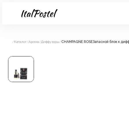
/
Каталог
/
Арома
/
Диффузоры
/
CHAMPAGNE ROSEЗапасной блок к дифф