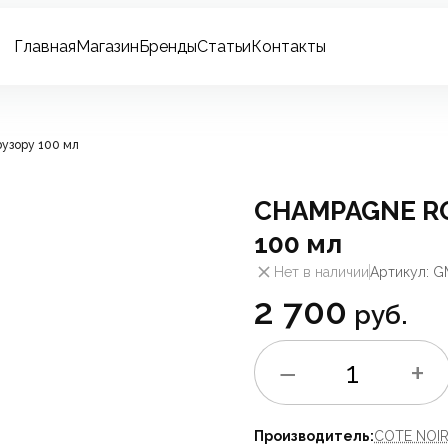
Главная
Магазин
Бренды
Статьи
Контакты
узору 100 мл
CHAMPAGNE RO
100 мл
Нет в наличии
Артикул: G
2 700
руб.
−
+
1
Производитель:
COTE NOI