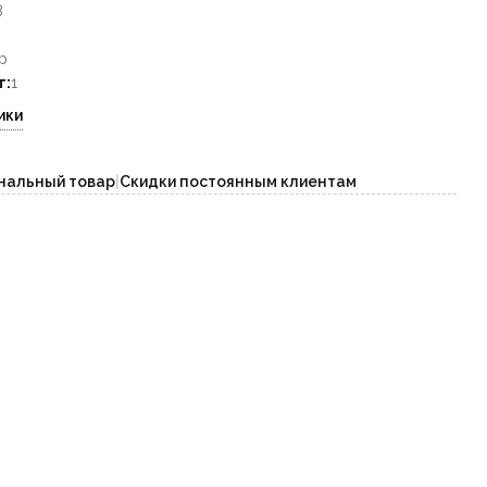
8
р
т:
1
ики
нальный товар
|
Скидки постоянным клиентам