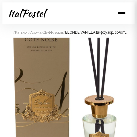
/
Каталог
/
Арома
/
Диффузоры
/
BLONDE VANILLAДиффузор, золотой декор, 150 мл, ВхШхД 30х10,5х10,5 см